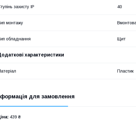
тупінь захисту IP
40
ип монтажу
Вмонтов
ип обладнання
Щит
Додаткові характеристики
атеріал
Пластик
нформація для замовлення
іна:
439 ₴