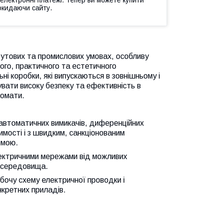
окидаючи сайту.
бутових та промислових умовах, особливу
ного, практичного та естетичного
ні коробки, які випускаються в зовнішньому і
увати високу безпеку та ефективність в
томати.
я автоматичних вимикачів, диференційних
имості і з швидким, санкціонованим
емою.
лектричними мережами від можливих
о середовища.
бочу схему електричної проводки і
кретних приладів.