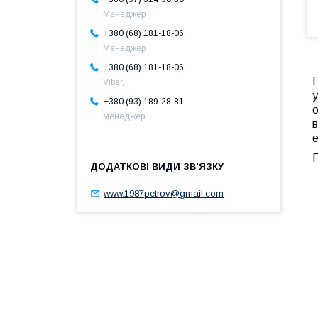
Менеджер
+380 (68) 181-18-06
Менеджер
+380 (68) 181-18-06
П
Viber,
у
+380 (93) 189-28-81
о
менеджер
в
е
П
www.1987petrov@gmail.com