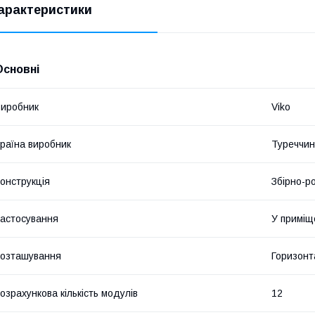
арактеристики
Основні
иробник
Viko
раїна виробник
Туреччи
онструкція
Збірно-р
астосування
У приміщ
озташування
Горизонт
озрахункова кількість модулів
12