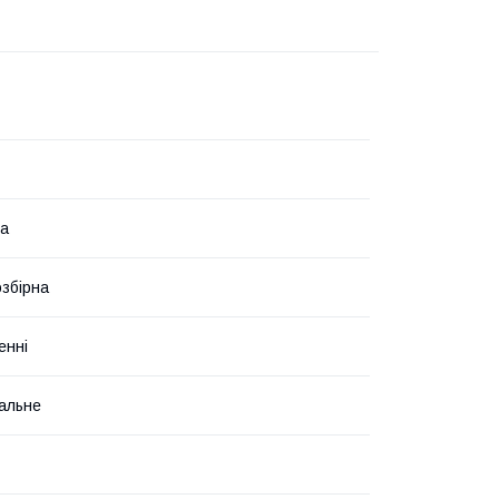
на
озбірна
енні
альне