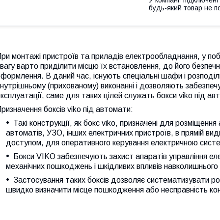
будь-який товар не п
ри монтажі пристроїв та приладів електрообладнання, у по
вагу варто приділити місцю їх встановлення, до його безпеч
формлення. В даний час, існують спеціальні шафи і розподіль
нутрішньому (прихованому) виконанні і дозволяють забезпеч
ксплуатації, саме для таких цілей служать бокси viko під ав
ризначення боксів viko під автомати:
Такі конструкції, як бокс viko, призначені для розміщенн
автоматів, УЗО, інших електричних пристроїв, в прямій вид
доступом, для оперативного керування електричною сист
Бокси VIKO забезпечують захист апаратів управління е
механічних пошкоджень і шкідливих впливів навколишньог
Застосування таких боксів дозволяє систематизувати ро
швидко визначити місце пошкодження або несправність кон