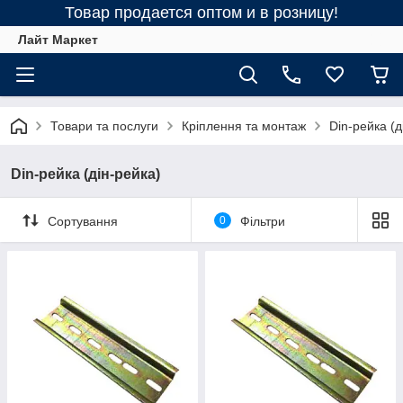
Товар продается оптом и в розницу!
Лайт Маркет
Товари та послуги
Кріплення та монтаж
Din-рейка (д
Din-рейка (дін-рейка)
Сортування
0
Фільтри