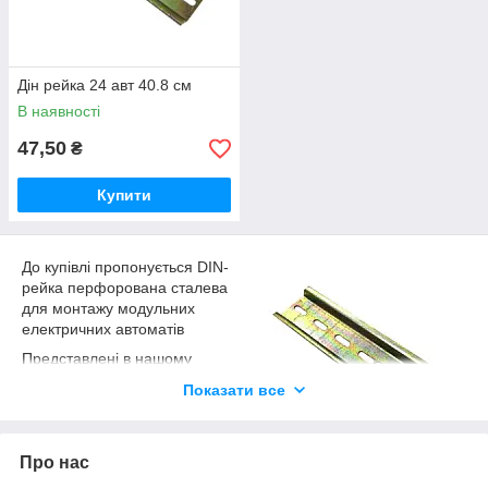
Дін рейка 24 авт 40.8 см
В наявності
47,50
₴
Купити
До купівлі пропонується DIN-
рейка перфорована сталева
для монтажу модульних
електричних автоматів
Представлені в нашому
асортименті моделі - це
Показати все
профілі Ω-подібної форми,
які підходять для кріплення
майже всіх використовуваних в Україні електроавтоматов,
Про нас
встановлених у розподільчих щитках: