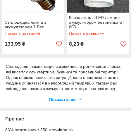
Ковпачок для LED лампи з
Світлодіодна лампа з
акумулятором без кнопки ST
акумулятором 7 Ват
805
Немає в наявності
Немає в наявності
133,95
8,23
₴
₴
Світлодіодні лампи міцно закріпилися в різних світильниках,
які висвітлюють квартири, будинки та присадибні території.
Однак нерідко виникають ситуації, коли електрика зникає і
людина опиняється в непроглядній темряві. У такому разі
світлодіодні лампи з акумулятором можуть врятувати від
будь-якого довгого очікування усунення неполадок. Адже
Показати все
причини перебоїв з електроенергією бувають самі різні: від
слабких трансформаторів до пошкоджених під час грози
проводів. На ремонт серйозних поломок може піти не одна
година і не кожен телефон або ліхтарик зможе освітлювати
Про нас
приміщення так довго.
86% позитивних з 550 відгуків за рік