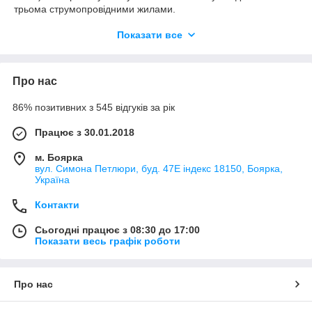
трьома струмопровідними жилами.
Конструкція проводу КГ
Показати все
Особливість проводу КГ полягає в його конструкції і
властивості, ключовими з яких є відсутність броні і,
відповідно, особлива гнучкість. В цілому, кабель КГ
Про нас
складається з наступних деталей:
86% позитивних з 545 відгуків за рік
Багатожильного мідного провідника круглого
перерізу;
Працює з 30.01.2018
Ізоляційного шару з каучукової гуми.
м. Боярка
Колір ізоляції кожної жили відповідає її призначенню:
вул. Симона Петлюри, буд. 47Е індекс 18150, Боярка,
Україна
блакитний нульова жила;
чорний і коричневий для фаз;
Контакти
зелена заземлюючий елемент.
Сьогодні працює з 08:30 до 17:00
Зовнішня захист кабелю також зроблена з щільного товстого
Показати весь графік роботи
шару каучукової гуми, що забезпечує проводу механічну і
атмосферну стійкість і якісну ізоляцію.
Призначення проводу КГ
Про нас
ChatGPT сказал: