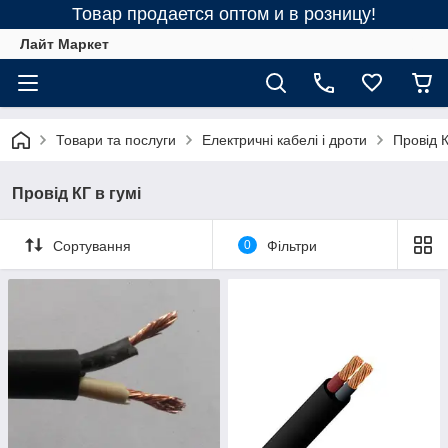
Товар продается оптом и в розницу!
Лайт Маркет
Товари та послуги
Електричні кабелі і дроти
Провід К
Провід КГ в гумі
Сортування
0
Фільтри