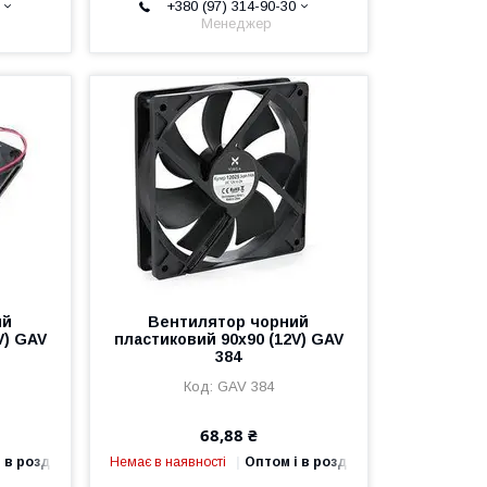
+380 (97) 314-90-30
Менеджер
ий
Вентилятор чорний
V) GAV
пластиковий 90х90 (12V) GAV
384
GAV 384
68,88 ₴
 в роздріб
Немає в наявності
Оптом і в роздріб