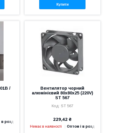
Купити
01B /
Вентилятор чорний
алюмінієвий 80х80х25 (220V)
ST 567
ST 567
229,42 ₴
 в роздріб
Немає в наявності
Оптом і в роздріб