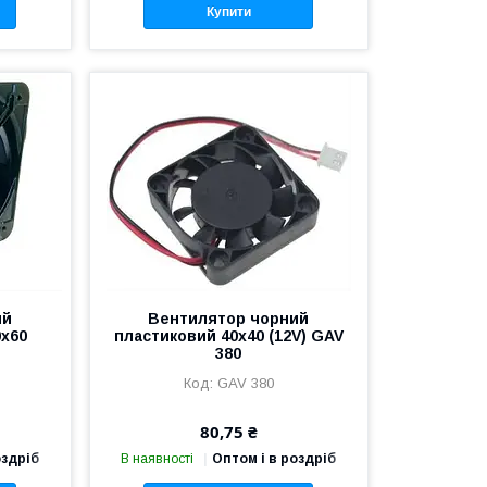
Купити
ий
Вентилятор чорний
0х60
пластиковий 40х40 (12V) GAV
380
GAV 380
80,75 ₴
оздріб
В наявності
Оптом і в роздріб