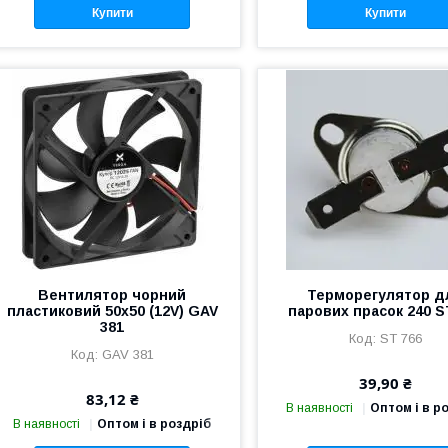
Купити
Купити
Вентилятор чорний
Терморегулятор д
пластиковий 50х50 (12V) GAV
парових прасок 240 S
381
ST 766
GAV 381
39,90 ₴
83,12 ₴
В наявності
Оптом і в р
В наявності
Оптом і в роздріб