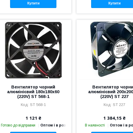
Купити
Купити
Вентилятор чорний
Вентилятор чорн
алюмінієвий 180х180х60
алюмінієвий 200х20
(220V) ST 568-1
(220V) ST 227
ST 568-1
ST 227
1 121 ₴
1 384,15 ₴
Готово до відправки
Оптом і в роздріб
В наявності
Оптом і в р