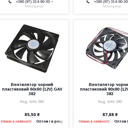
+380 (97) 314-90-30
+380 (97) 314-90-30
Менеджер
Менеджер
Вентилятор чорний
Вентилятор чорн
пластиковий 60х60 (12V) GAV
пластиковий 80х80 (12
382
383
GAV 382
GAV 383
85,50 ₴
87,88 ₴
Немає в наявності
Оптом і в роздріб
Немає в наявності
Оптом і