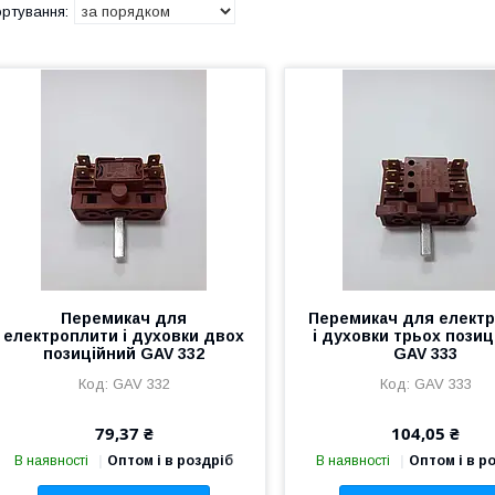
Перемикач для
Перемикач для елект
електроплити і духовки двох
і духовки трьох пози
позиційний GAV 332
GAV 333
GAV 332
GAV 333
79,37 ₴
104,05 ₴
В наявності
Оптом і в роздріб
В наявності
Оптом і в р