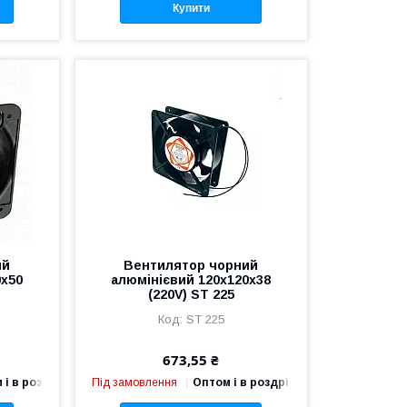
Купити
ий
Вентилятор чорний
0х50
алюмінієвий 120х120х38
(220V) ST 225
ST 225
673,55 ₴
 і в роздріб
Під замовлення
Оптом і в роздріб