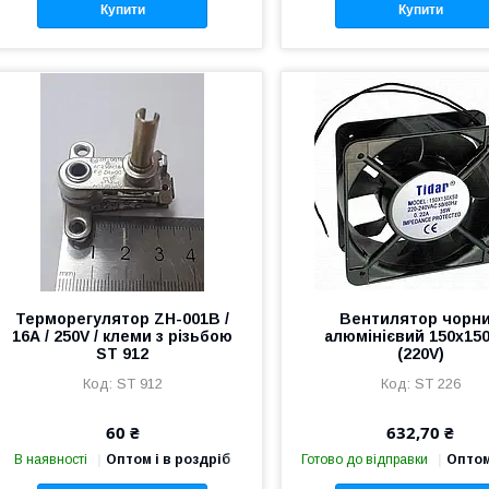
Купити
Купити
Терморегулятор ZH-001B /
Вентилятор чорн
16А / 250V / клеми з різьбою
алюмінієвий 150х15
ST 912
(220V)
ST 912
ST 226
60 ₴
632,70 ₴
В наявності
Оптом і в роздріб
Готово до відправки
Оптом