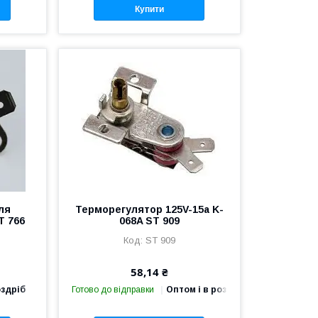
Купити
ля
Терморегулятор 125V-15a K-
T 766
068A ST 909
ST 909
58,14 ₴
оздріб
Готово до відправки
Оптом і в роздріб