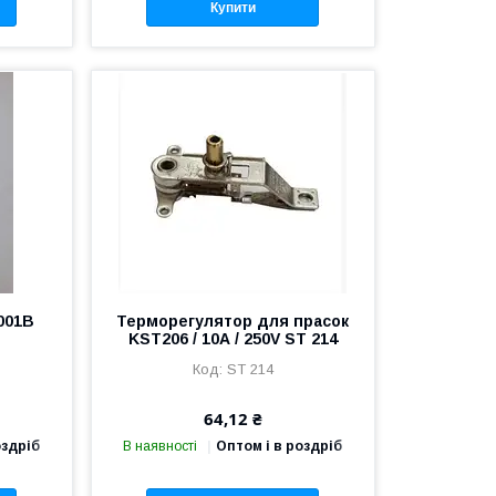
Купити
001B
Терморегулятор для прасок
KST206 / 10А / 250V ST 214
ST 214
64,12 ₴
оздріб
В наявності
Оптом і в роздріб