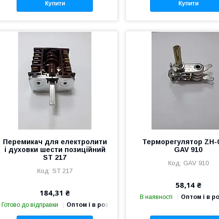
Купити
Купити
Перемикач для електролити
Терморегулятор ZH-
і духовки шести позиційний
GAV 910
ST 217
GAV 910
ST 217
58,14 ₴
184,31 ₴
В наявності
Оптом і в р
Готово до відправки
Оптом і в роздріб