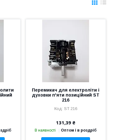
ролити
Перемикач для електроліти і
ційний
духовки п'яти позиційний ST
216
ST 216
131,39 ₴
оздріб
В наявності
Оптом і в роздріб